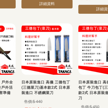
詳細資料
詳細資
i 戶外全
日本原裝進口 高儀 三德包丁
日本原裝進口 高
於戶外活
(三德菜刀)基本款2式 日本原
包丁 牛刀包丁(
害準備
裝進口 不銹鋼菜刀
款2式 日本原裝
刀
$ 440
$ 450