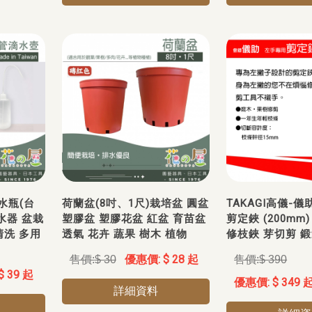
水瓶(台
荷蘭盆(8吋、1尺)栽培盆 圓盆
TAKAGI高儀-
澆水器 盆栽
塑膠盆 塑膠花盆 紅盆 育苗盆
剪定鋏 (200mm
清洗 多用
透氣 花卉 蔬果 樹木 植物
修枝鋏 芽切剪 
$ 28 起
$ 30
$ 390
$ 39 起
$ 349 
詳細資料