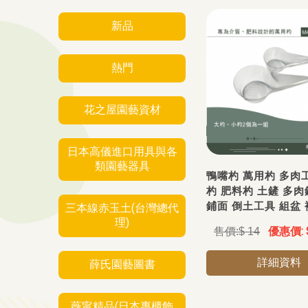
新品
熱門
花之屋園藝資材
日本高儀進口用具與各
類園藝器具
鴨嘴杓 萬用杓 多肉
杓 肥料杓 土鏟 多肉
鋪面 倒土工具 組盆 
三本線赤玉土(台灣總代
理)
$ 14
詳細資料
薛氏園藝圖書
薇甯精品(日本專櫃飾