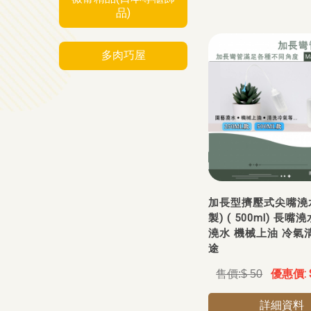
品)
多肉巧屋
加長型擠壓式尖嘴澆
製) ( 500ml) 長嘴
澆水 機械上油 冷氣
途
$ 50
詳細資料