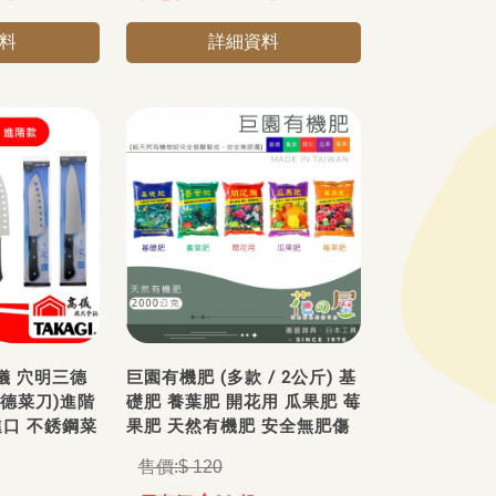
料
詳細資料
儀 穴明三德
巨園有機肥 (多款 / 2公斤) 基
三德菜刀)進階
礎肥 養葉肥 開花用 瓜果肥 莓
進口 不銹鋼菜
果肥 天然有機肥 安全無肥傷
$ 120