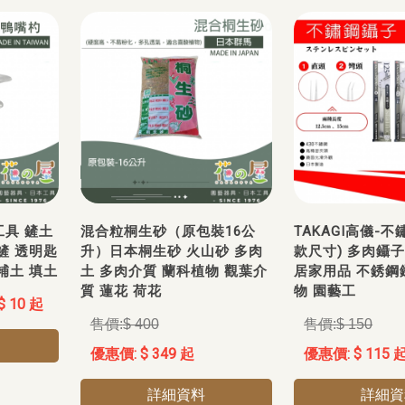
工具 鏟土
混合粒桐生砂（原包裝16公
TAKAGI高儀-
鏟 透明匙
升）日本桐生砂 火山砂 多肉
款尺寸) 多肉鑷
補土 填土
土 多肉介質 蘭科植物 觀葉介
居家用品 不銹鋼
質 蓮花 荷花
物 園藝工
$ 10 起
$ 400
$ 150
$ 349 起
$ 115 
詳細資料
詳細資