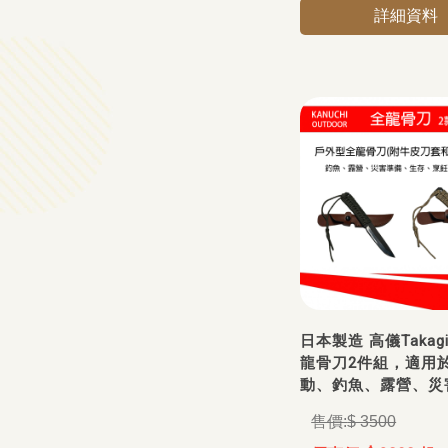
詳細資料
日本製造 高儀Takag
龍骨刀2件組，適用
動、釣魚、露營、災
$ 3500