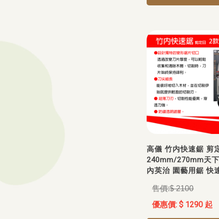
高儀 竹内快速鋸 剪
240mm/270mm天
內英治 園藝用鋸 快
$ 2100
$ 1290 起