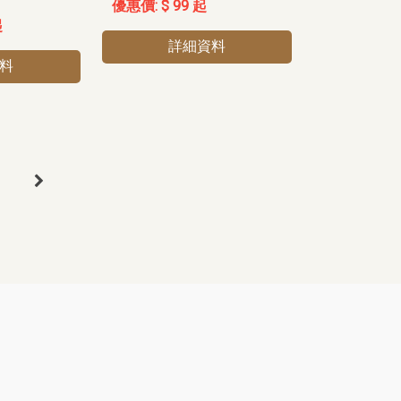
$ 99 起
起
詳細資料
料