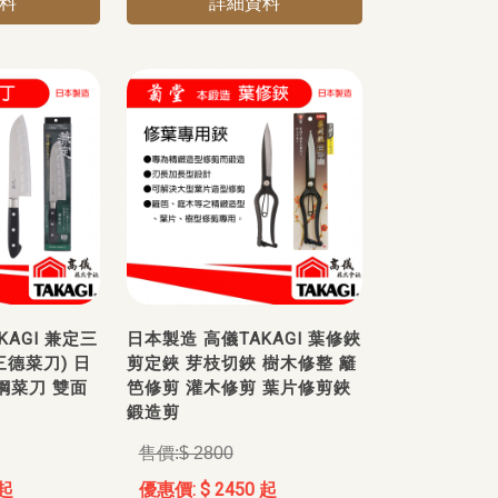
料
詳細資料
KAGI 兼定三
日本製造 高儀TAKAGI 葉修鋏
三德菜刀) 日
剪定鋏 芽枝切鋏 樹木修整 籬
鋼菜刀 雙面
笆修剪 灌木修剪 葉片修剪鋏
鍛造剪
$ 2800
 起
$ 2450 起