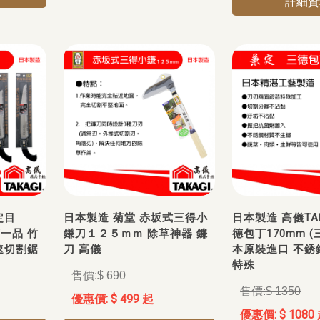
詳細資
定目
日本製造 菊堂 赤坂式三得小
日本製造 高儀TA
下一品 竹
鎌刀１２５ｍｍ 除草神器 鐮
德包丁170mm (
速切割鋸
刀 高儀
本原裝進口 不銹
特殊
$ 690
$ 1350
$ 499 起
$ 1080