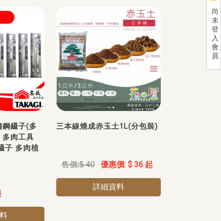
尚
未
登
入
會
員
不鏽鋼鑷子(多
三本線燒成赤玉土1L(分包裝)
子 多肉工具
鑷子 多肉植
$ 36 起
$ 40
詳細資料
起
料