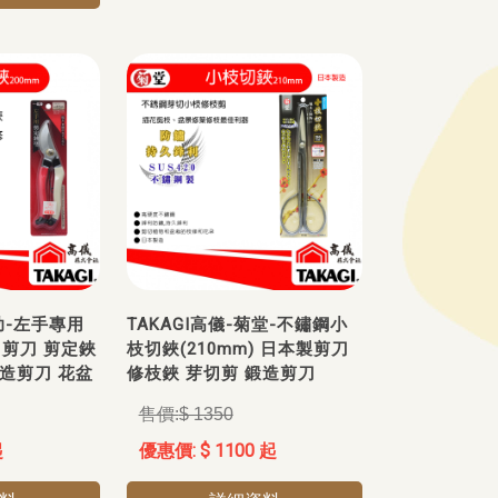
儀助-左手專用
TAKAGI高儀-菊堂-不鏽鋼小
) 剪刀 剪定鋏
枝切鋏(210mm) 日本製剪刀
鍛造剪刀 花盆
修枝鋏 芽切剪 鍛造剪刀
$ 1350
起
$ 1100 起