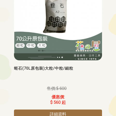
蛭石(70L原包裝)大粒/中粒/細粒
$ 600
$ 560 起
詳細資料