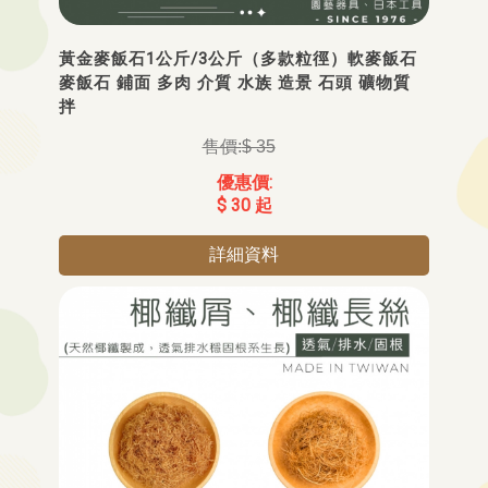
黃金麥飯石1公斤/3公斤（多款粒徑）軟麥飯石
麥飯石 鋪面 多肉 介質 水族 造景 石頭 礦物質
拌
$ 35
$ 30 起
詳細資料