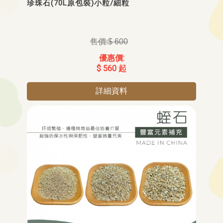
珍珠石(70L原包裝)小粒/細粒
$ 600
$ 560 起
詳細資料