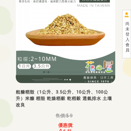
尚
未
登
入
會
員
粗糠稻殼（1公升、3.5公升、10公升、100公
升）米糠 稻殼 乾燥稻穀 乾稻穀 透氣排水 土壤
改良
$ 9