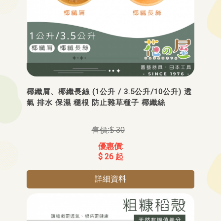
椰纖屑、椰纖長絲 (1公升 / 3.5公升/10公升) 透
氣 排水 保濕 穩根 防止雜草種子 椰纖絲
$ 30
$ 26 起
詳細資料