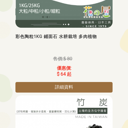
彩色陶粒1KG 鋪面石 水耕栽培 多肉植物
$ 80
$ 64 起
詳細資料