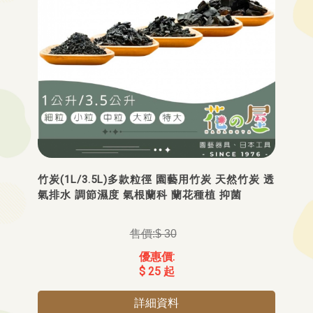
竹炭(1L/3.5L)多款粒徑 園藝用竹炭 天然竹炭 透
氣排水 調節濕度 氣根蘭科 蘭花種植 抑菌
$ 30
$ 25 起
詳細資料