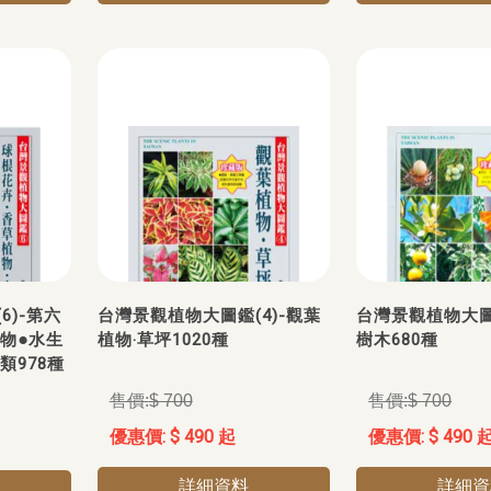
6)-第六
台灣景觀植物大圖鑑(4)-觀葉
台灣景觀植物大圖鑑
物●水生
植物‧草坪1020種
樹木680種
類978種
$ 700
$ 700
$ 490 起
$ 490 
詳細資料
詳細資