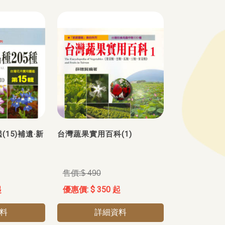
15)補遺‧新
台灣蔬果實用百科(1)
$ 490
起
$ 350 起
料
詳細資料