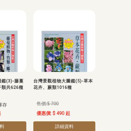
(3)-藤蔓
台灣景觀植物大圖鑑(5)-草本
類共626種
花卉、蕨類1016種
$ 700
庫存
起
$ 490 起
料
詳細資料