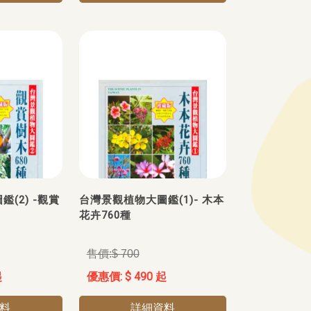
(2) -觀賞
台灣景觀植物大圖鑑(1)- 木本
花卉760種
$ 700
起
$ 490 起
料
詳細資料