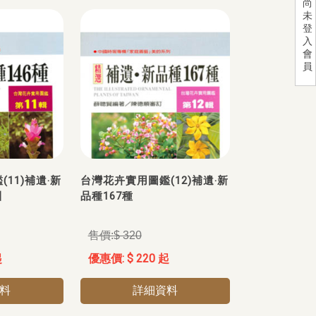
尚
未
登
入
會
員
11)補遺‧新
台灣花卉實用圖鑑(12)補遺‧新
引
品種167種
$ 320
起
$ 220 起
料
詳細資料