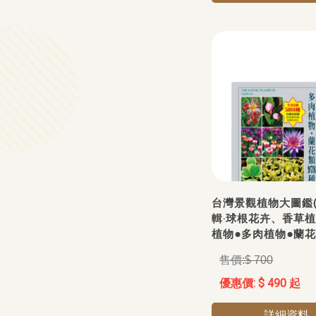
台灣景觀植物大圖鑑(
輯‧球根花卉、香草植
植物●多肉植物●蘭花
$ 700
$ 490 起
詳細資料