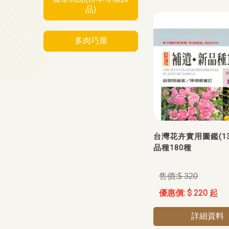
品)
多肉巧屋
台灣花卉實用圖鑑(13
品種180種
$ 320
$ 220 起
詳細資料