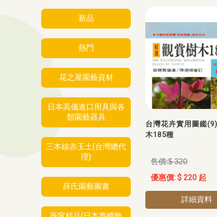
新品
熱門
花之屋園藝資材
日本高儀進口用具與各
類園藝器具
台灣花卉實用圖鑑(9
木185種
三本線赤玉土(台灣總代
理)
$ 320
$ 220 起
薛氏園藝圖書
詳細資料
薇甯精品(日本專櫃飾