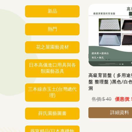
新品
熱門
花之屋園藝資材
日本高儀進口用具與各
類園藝器具
高級育苗盤 ( 多用途
盤 整理盤 )黑色/白色
洞
三本線赤玉土(台灣總代
理)
$ 40
詳細資料
薛氏園藝圖書
薇甯精品(日本專櫃飾