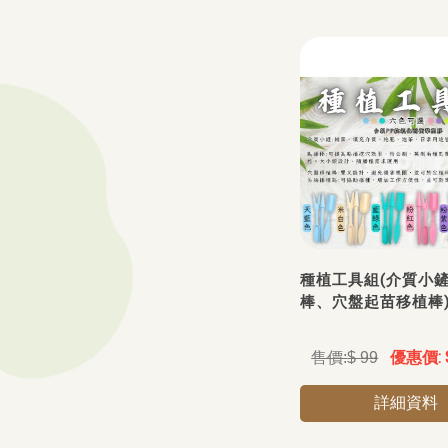
種植工具組(介質小
棒、穴盤起苗移植棒
$ 99
詳細資料