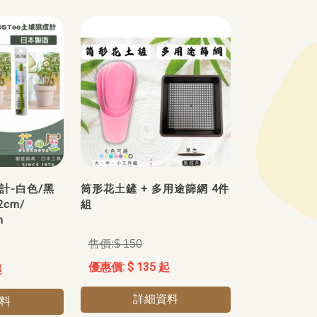
度計-白色/黑
筒形花土鏟 + 多用途篩網 4件
cm/
組
m
$ 150
$ 135 起
起
詳細資料
料