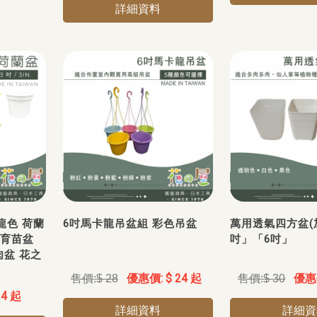
詳細資料
龍色 荷蘭
6吋馬卡龍吊盆組 彩色吊盆
萬用透氣四方盆(
 育苗盆
吋」「6吋」
肉盆 花之
$ 24 起
$ 28
$ 30
 4 起
詳細資料
詳細資