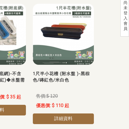
尚
未
登
入
會
員
底網)-不含
1尺半小花槽 (附水盤 )-黑棕
磚紅)◆水盤需
色/磚紅色/米白色
$ 120
$ 35 起
$ 110 起
料
詳細資料