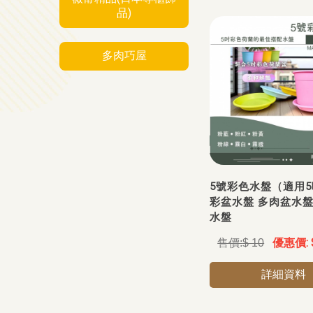
品)
多肉巧屋
5號彩色水盤（適用
彩盆水盤 多肉盆水盤
水盤
$ 10
詳細資料