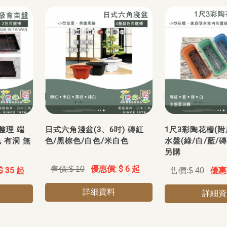
整理 端
日式六角淺盆(3、6吋) 磚紅
1尺3彩陶花槽(附
 有洞 無
色/黑棕色/白色/米白色
水盤(綠/白/藍/
另購
$ 6 起
$ 10
$ 35 起
$ 40
詳細資料
詳細資