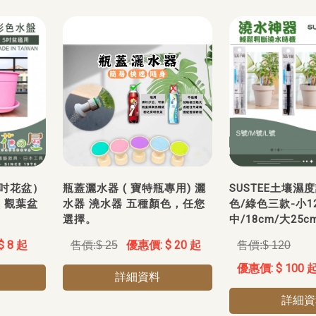
5吋花盆）
瓶蓋灑水器 ( 寶特瓶專用) 灑
SUSTEE土壤濕
 觀葉盆
水器 澆水器 五種顏色，任您
色/綠色三款-小12
選擇。
中/18cm/大25c
$ 8 起
$ 20 起
$ 25
$ 120
$ 100 
詳細資料
詳細資