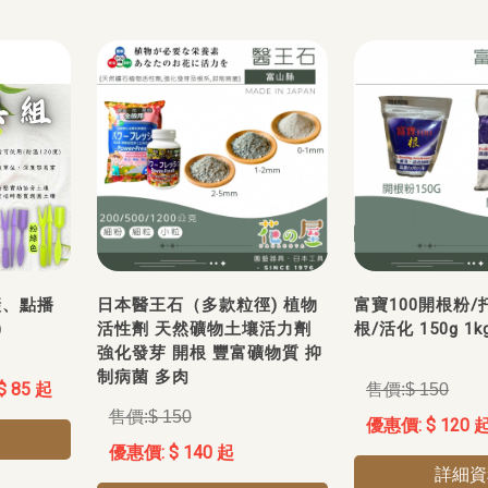
鏟、點播
日本醫王石（多款粒徑) 植物
富寶100開根粉/
)
活性劑 天然礦物土壤活力劑
根/活化 150g 1k
強化發芽 開根 豐富礦物質 抑
制病菌 多肉
$ 85 起
$ 150
$ 150
$ 120 
$ 140 起
詳細資