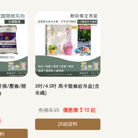
扦插/壓條/開
3吋/4.5吋 馬卡龍條紋吊盆(含
g
吊繩)
$ 10 起
$ 15
起
詳細資料
料