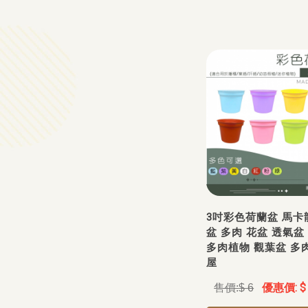
3吋彩色荷蘭盆 馬卡
盆 多肉 花盆 透氣盆
多肉植物 觀葉盆 多
屋
$
$ 6