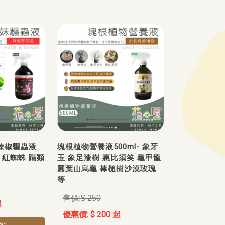
然辣椒驅蟲液
塊根植物營養液500ml- 象牙
 紅蜘蛛 蹣類
玉 象足漆樹 惠比須笑 龜甲龍
圓葉山烏龜 棒槌樹沙漠玫瑰
等
$ 250
起
$ 200 起