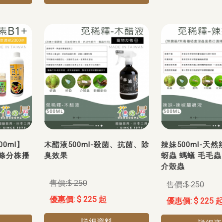
00ml】
木醋液500ml-殺菌、抗菌、除
辣妹500ml-天
條分株播
臭效果
蚜蟲 螞蟻 毛毛蟲
介殼蟲
$ 250
$ 250
$ 225 起
$ 225 
詳細資料