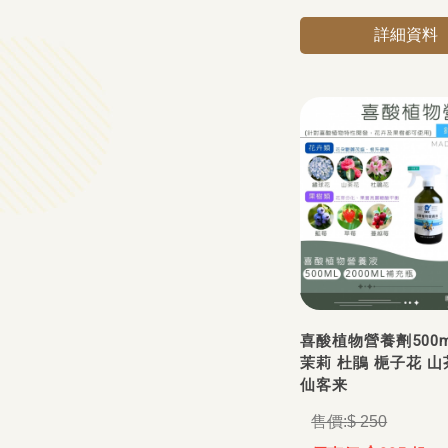
詳細資料
喜酸植物營養劑500m
茉莉 杜鵑 梔子花 山
仙客来
$ 250