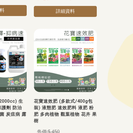
料
詳細資料
000cc) 生
花寶速效肥 (多款式/400g包
護劑 防治
裝) 液態肥 速效肥料 液肥 粉
菌 炭疽病 露
肥 多肉植物 觀葉植物 花卉 果
樹
$ 450