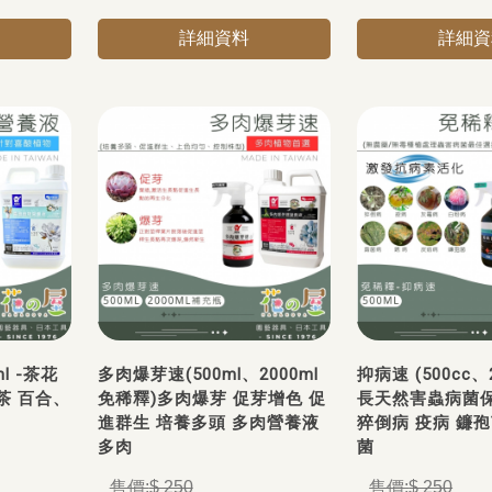
詳細資料
詳細資
l -茶花
多肉爆芽速(500ml、2000ml
抑病速 (500cc、2
茶 百合、
免稀釋)多肉爆芽 促芽增色 促
長天然害蟲病菌保
進群生 培養多頭 多肉營養液
猝倒病 疫病 鐮孢
多肉
菌
$ 250
$ 250