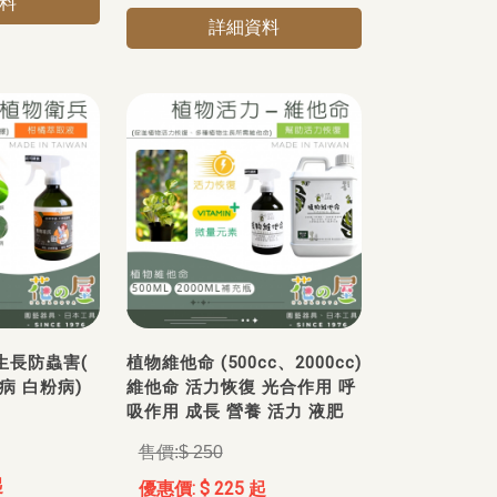
料
詳細資料
-生長防蟲害(
植物維他命 (500cc、2000cc)
病 白粉病)
維他命 活力恢復 光合作用 呼
吸作用 成長 營養 活力 液肥
$ 250
起
$ 225 起