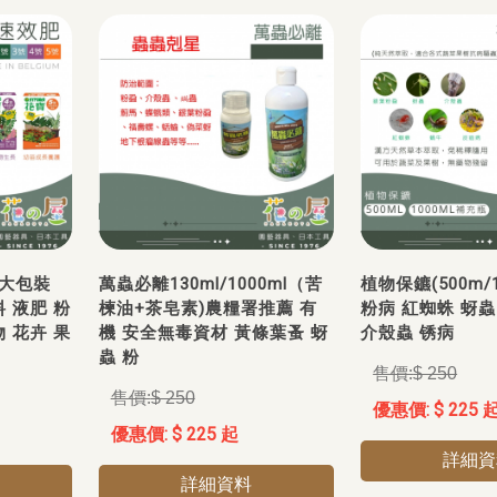
/大包裝
萬蟲必離130ml/1000ml（苦
植物保鑣(500m/1
料 液肥 粉
楝油+茶皂素)農糧署推薦 有
粉病 紅蜘蛛 蚜蟲
 花卉 果
機 安全無毒資材 黃條葉蚤 蚜
介殼蟲 锈病
蟲 粉
$ 250
$ 250
$ 225 
$ 225 起
詳細資
詳細資料