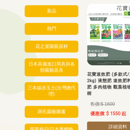
新品
熱門
花之屋園藝資材
日本高儀進口用具與各
類園藝器具
花寶速效肥 (多款式
2kg) 液態肥 速效肥
肥 多肉植物 觀葉植物
三本線赤玉土(台灣總代
樹
理)
$ 1600
薛氏園藝圖書
$ 1550 起
詳細資料
薇甯精品(日本專櫃飾