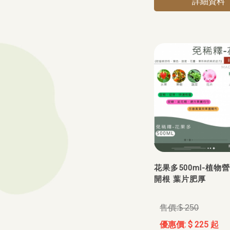
詳細資料
花果多500ml-植物
開根 葉片肥厚
$ 250
$ 225 起