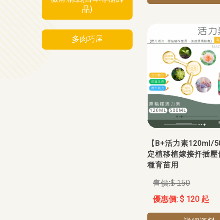
品)
多肉巧屋
【B+活力素120ml/5
定植移植嫁接扦插壓
種育苗用
$ 150
$ 120 起