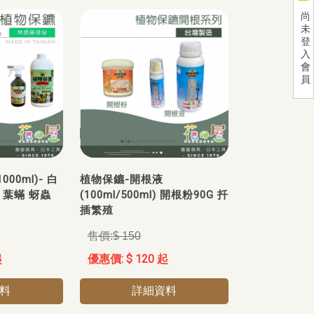
尚
未
登
入
會
員
000ml)- 白
植物保鑣-開根液
 葉蟎 蚜蟲
(100ml/500ml) 開根粉90G 扦
插繁殖
$ 150
起
$ 120 起
料
詳細資料