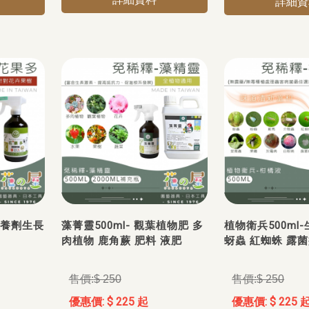
詳細資
營養劑生長
藻菁靈500ml- 觀葉植物肥 多
植物衛兵500ml
肉植物 鹿角蕨 肥料 液肥
蚜蟲 紅蜘蛛 露菌
$ 250
$ 250
$ 225 起
$ 225 