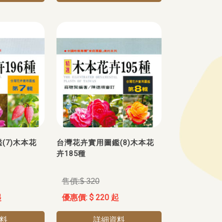
(7)木本花
台灣花卉實用圖鑑(8)木本花
卉185種
$ 320
起
$ 220 起
料
詳細資料