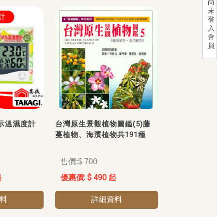
尚
未
登
入
會
員
示溫濕度計
台灣原生景觀植物圖鑑(5)藤
蔓植物、海濱植物共191種
$ 700
起
$ 490 起
料
詳細資料