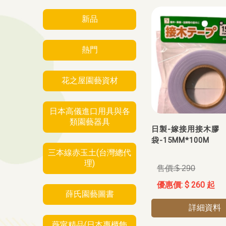
新品
熱門
花之屋園藝資材
日本高儀進口用具與各
類園藝器具
日製-嫁接用接木膠
袋-15MM*100M
三本線赤玉土(台灣總代
理)
$ 290
$ 260 起
薛氏園藝圖書
詳細資料
薇甯精品(日本專櫃飾