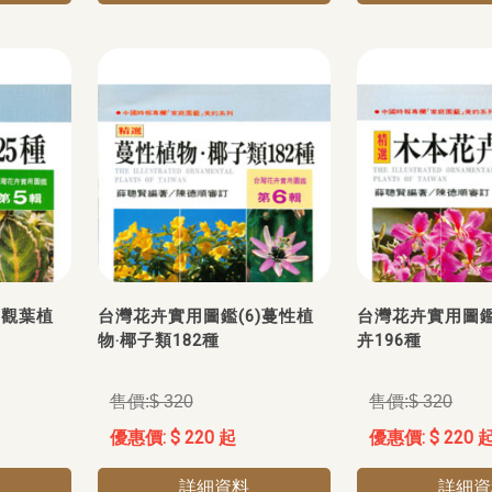
)觀葉植
台灣花卉實用圖鑑(6)蔓性植
台灣花卉實用圖鑑
物‧椰子類182種
卉196種
$ 320
$ 320
$ 220 起
$ 220 
詳細資料
詳細資