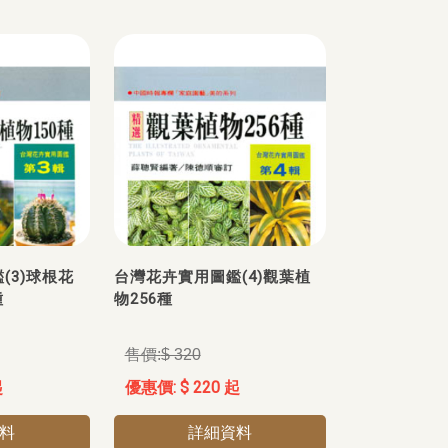
(3)球根花
台灣花卉實用圖鑑(4)觀葉植
種
物256種
$ 320
起
$ 220 起
料
詳細資料