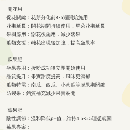
開花用
促花關鍵：花芽分化前4-6週開始施用
花期延長：開花期間持續使用，單朵花期延長
果樹應用：謝花後施用，減少落果
瓜類支援：雌花出現後加強，提高坐果率
瓜果肥
坐果專用：授粉成功後立即開始使用
品質提升：果實甜度提高，風味更濃郁
瓜類特需：南瓜、西瓜、小黃瓜等膨果期關鍵
防裂果：鈣質補充減少果實裂開
莓果肥
酸性調節：溫和降低pH值，維持4.5-5.5理想範圍
莓果專案：