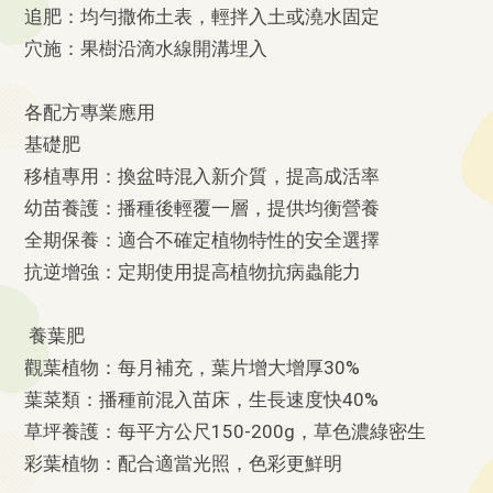
追肥：均勻撒佈土表，輕拌入土或澆水固定
穴施：果樹沿滴水線開溝埋入
各配方專業應用
基礎肥
移植專用：換盆時混入新介質，提高成活率
幼苗養護：播種後輕覆一層，提供均衡營養
全期保養：適合不確定植物特性的安全選擇
抗逆增強：定期使用提高植物抗病蟲能力
養葉肥
觀葉植物：每月補充，葉片增大增厚30%
葉菜類：播種前混入苗床，生長速度快40%
草坪養護：每平方公尺150-200g，草色濃綠密生
彩葉植物：配合適當光照，色彩更鮮明