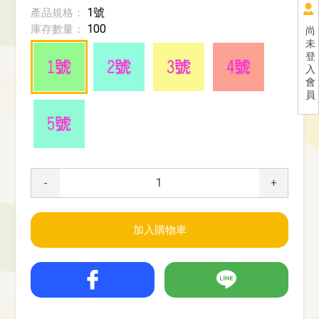
1號
產品規格：
100
庫存數量：
尚
未
登
入
會
員
-
+