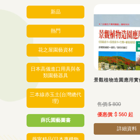
新品
熱門
花之屋園藝資材
日本高儀進口用具與各
類園藝器具
景觀植物造園應用實例
三本線赤玉土(台灣總代
理)
$ 800
$ 560 起
薛氏園藝圖書
詳細資料
薇甯精品(日本專櫃飾