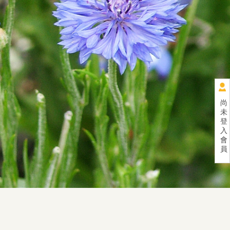
尚
未
登
入
會
員