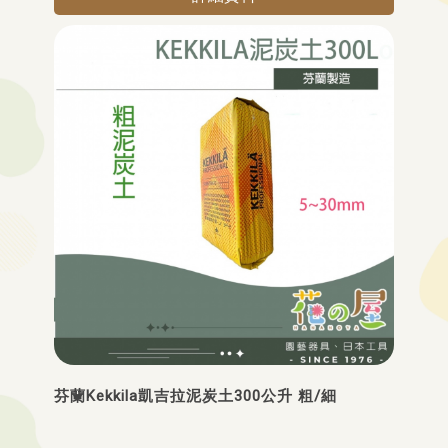
芬蘭Kekkila凱吉拉泥炭土300公升 粗/細