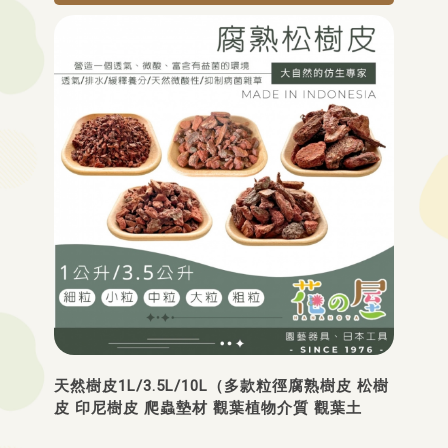
天然樹皮1L/3.5L/10L（多款粒徑腐熟樹皮 松樹
皮 印尼樹皮 爬蟲墊材 觀葉植物介質 觀葉土