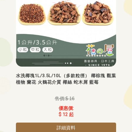
水洗椰塊1L/3.5L/10L（多款粒徑） 椰棕塊 觀葉
植物 蘭花 火鶴花介質 椰絲 蛇木屑 藍莓
$ 16
$ 12 起
詳細資料