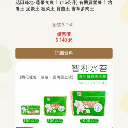
花田綠地-蔬果食農土 (15公升) 有機質營養土 培
養土 泥炭土 種菜土 育苗土 香草多肉土
$ 150
$ 140 起
詳細資料