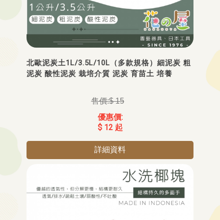
北歐泥炭土1L/3.5L/10L（多款規格）細泥炭 粗
泥炭 酸性泥炭 栽培介質 泥炭 育苗土 培養
$ 15
$ 12 起
詳細資料