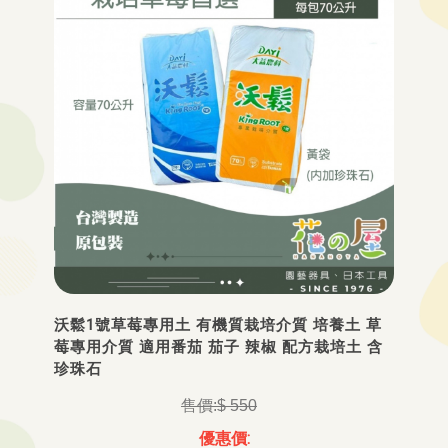
沃鬆1號草莓專用土 有機質栽培介質 培養土 草
莓專用介質 適用番茄 茄子 辣椒 配方栽培土 含
珍珠石
$ 550