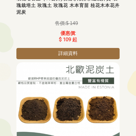
瑰栽培土 玫瑰土 玫瑰花 木本育苗 桂花木本花卉
泥炭
$ 149
$ 109 起
詳細資料