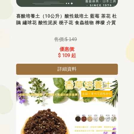
喜酸培養土（10公升）酸性栽培土 藍莓 茶花 杜
鵑 繡球花 酸性泥炭 梔子花 食蟲植物 檸檬 介質
$ 149
$ 109 起
詳細資料