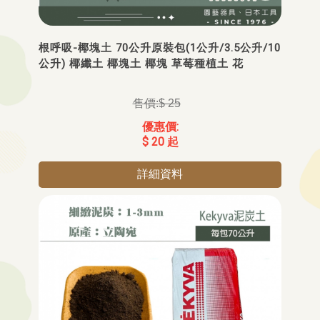
根呼吸-椰塊土 70公升原裝包(1公升/3.5公升/10
公升) 椰纖土 椰塊土 椰塊 草莓種植土 花
$ 25
$ 20 起
詳細資料