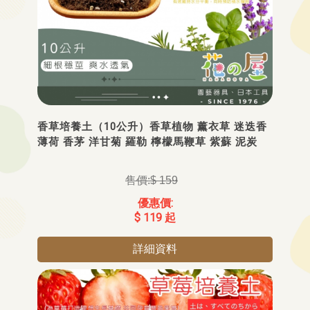
香草培養土（10公升）香草植物 薰衣草 迷迭香
薄荷 香茅 洋甘菊 羅勒 檸檬馬鞭草 紫蘇 泥炭
$ 159
$ 119 起
詳細資料