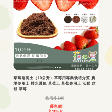
草莓培養土（10公升）草莓用專業栽培介質 農
場使用土 排水透氣 草莓土 草莓專用土 沃鬆 盆
栽 草莓
$ 149
$ 109 起