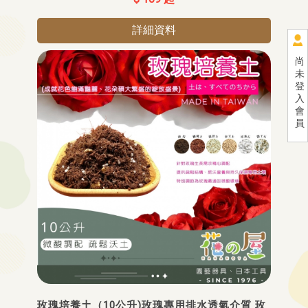
詳細資料
尚
未
登
入
會
員
玫瑰培養土（10公升)玫瑰專用排水透氣介質 玫