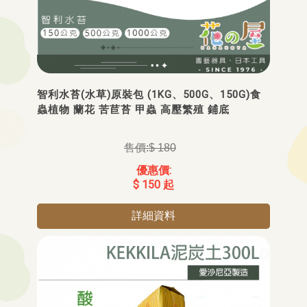
智利水苔(水草)原裝包 (1KG、500G、150G)食
蟲植物 蘭花 苦苣苔 甲蟲 高壓繁殖 鋪底
$ 180
$ 150 起
詳細資料