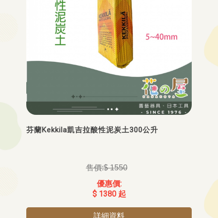
芬蘭Kekkila凱吉拉酸性泥炭土300公升
$ 1550
$ 1380 起
詳細資料