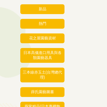
新品
熱門
花之屋園藝資材
日本高儀進口用具與各
類園藝器具
三本線赤玉土(台灣總代
理)
薛氏園藝圖書
薇甯精品(日本專櫃飾