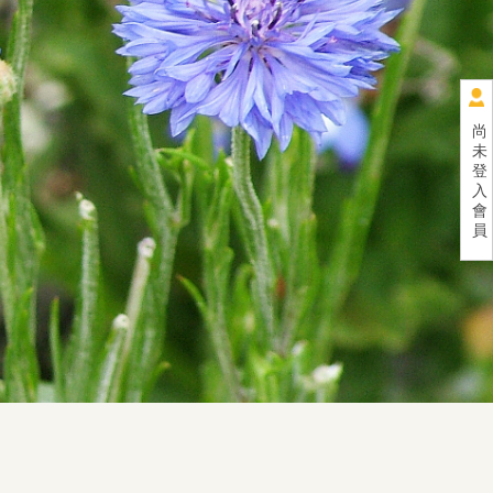
尚
未
登
入
會
員