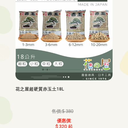
花之屋超硬質赤玉土18L
$ 380
$ 320 起