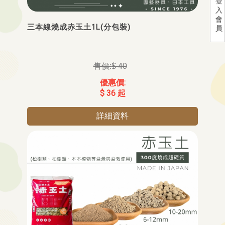
登
入
會
三本線燒成赤玉土1L(分包裝)
員
$ 40
$ 36 起
詳細資料