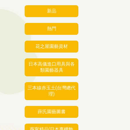
新品
熱門
花之屋園藝資材
日本高儀進口用具與各
類園藝器具
三本線赤玉土(台灣總代
理)
薛氏園藝圖書
薇甯精品(日本專櫃飾