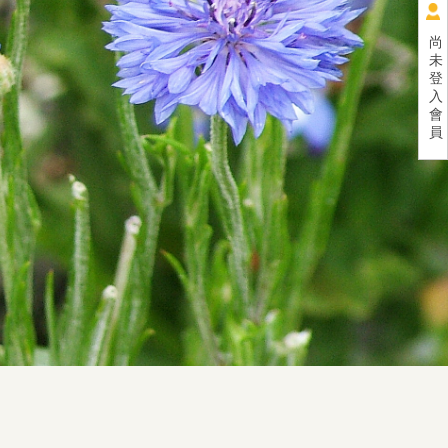
尚
未
登
入
會
員