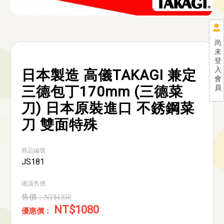
尚
未
登
入
日本製造 高儀TAKAGI 兼定
會
三德包丁170mm (三德菜
員
刀) 日本原裝進口 不銹鋼菜
刀 雙面特殊
商品編號
JS181
建議售價
NT$1350
NT$1080