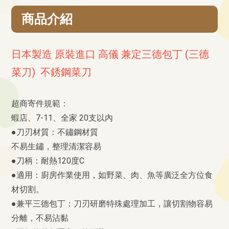
商品介紹
日本製造 原裝進口 高儀 兼定三德包丁 (三德
菜刀) 不銹鋼菜刀
超商寄件規範：
蝦店、7-11、全家 20支以內
●刀刃材質：不鏽鋼材質
不易生鏽，整理清潔容易
●刀柄：耐熱120度C
●適用：廚房作業使用，如野菜、肉、魚等廣泛全方位食
材切割。
●兼平三德包丁：刀刃研磨特殊處理加工，讓切割物容易
分離，不易沾黏