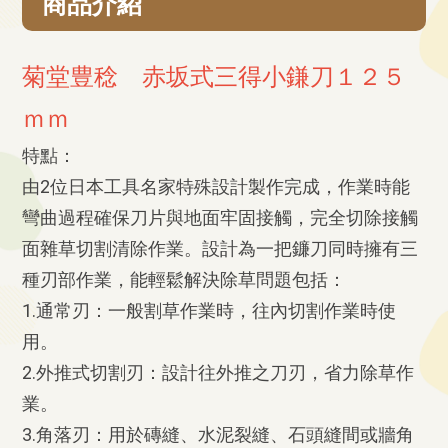
商品介紹
菊堂豊稔 赤坂式三得小鎌刀１２５
ｍｍ
特點：
由2位日本工具名家特殊設計製作完成，作業時能
彎曲過程確保刀片與地面牢固接觸，完全切除接觸
面雜草切割清除作業。設計為一把鐮刀同時擁有三
種刃部作業，能輕鬆解決除草問題包括：
1.通常刃：一般割草作業時，往內切割作業時使
用。
2.外推式切割刃：設計往外推之刀刃，省力除草作
業。
3.角落刃：用於磚縫、水泥裂縫、石頭縫間或牆角