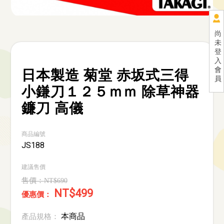
尚
未
登
入
會
日本製造 菊堂 赤坂式三得
員
小鎌刀１２５ｍｍ 除草神器
鐮刀 高儀
商品編號
JS188
建議售價
NT$690
NT$499
本商品
產品規格：