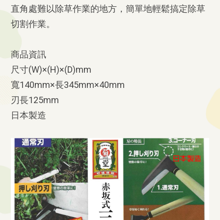
直角處難以除草作業的地方，簡單地輕鬆搞定除草
切割作業。
商品資訊
尺寸(W)×(H)×(D)mm
寬140mm×長345mm×40mm
刃長125mm
日本製造