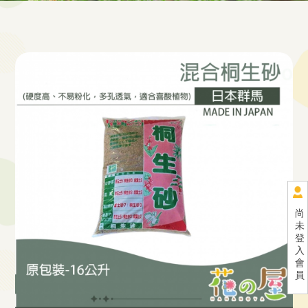
尚
未
登
入
會
員